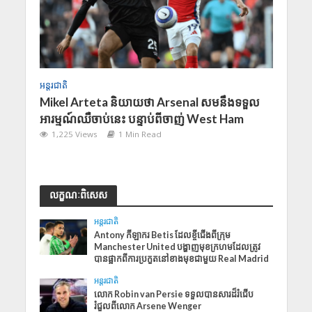
អន្តរជាតិ
Mikel Arteta និយាយថា Arsenal សមនឹងទទួល
អារម្មណ៍ឈឺចាប់នេះ បន្ទាប់ពីចាញ់ West Ham
1,225 Views
1 Min Read
លក្ខណៈពិសេស
អន្តរជាតិ
​Antony កី​​ឡាករ Betis ដែលខ្ចីជើងពីក្រុម
Manchester United បង្ហាញមុខក្រហមដែលត្រូវ
បានផ្អាកពីការប្រកួតនៅខាងមុខជាមួយ Real Madrid
អន្តរជាតិ
លោក Robin van Persie ទទួលបានសារដ៏រំជើប
រំជួលពីលោក Arsene Wenger