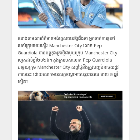
យោងតាមសារព័ត៌មានអង់គ្លេសបានឱ្យដឹងថា អ្នកចាត់ការទូទៅ
របស់ក្រុមមេឃខៀវ Manchester City លោក Pep
Guardiola បានបន្តកុងត្រាថ្មីជាមួយក្រុម Manchester City
រហូតដល់ឆ្នាំ២០២៦។ កុងត្រារបស់លោក Pep Guardiola
ជាមួយក្រុម Manchester City សព្វថ្ងៃនឹងត្រូវបញ្ចប់នាចុងរដូវ
កាលនេះ ដោយលោកមានលក្ខខណ្ឌអាចបន្តបានរយៈពេល ១ ឆ្នាំ
ទៀត។