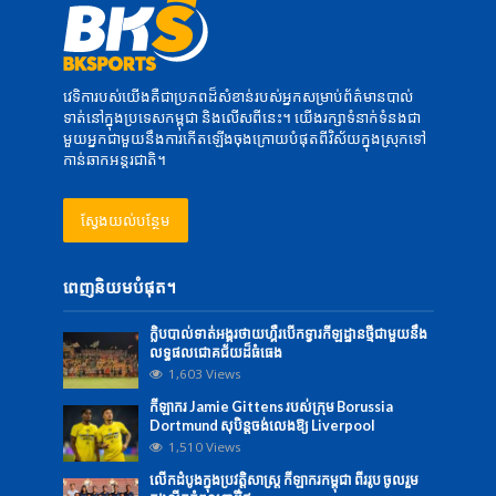
វេទិការបស់យើងគឺជាប្រភពដ៏សំខាន់របស់អ្នកសម្រាប់ព័ត៌មានបាល់
ទាត់នៅក្នុងប្រទេសកម្ពុជា និងលើសពីនេះ។ យើងរក្សាទំនាក់ទំនងជា
មួយអ្នកជាមួយនឹងការកើតឡើងចុងក្រោយបំផុតពីវិស័យក្នុងស្រុកទៅ
កាន់ឆាកអន្តរជាតិ។
ស្វែងយល់បន្ថែម
ពេញនិយមបំផុត។
ក្លិបបាល់ទាត់អង្គរថាយហ្គឺរបើកទ្វារកីឡដ្ឋានថ្មីជាមួយនឹង
លទ្ធផលជោគជ័យដ៏ធំធេង
1,603 Views
កីឡាករ Jamie Gittens របស់ក្រុម Borussia
Dortmund សុបិន្តចង់លេងឱ្យ Liverpool
1,510 Views
លើក​ដំបូង​ក្នុង​ប្រវត្តិសាស្ត្រ ​កីឡាករ​កម្ពុជា​ ពីរ​រូប ​​ចូល​រួម​