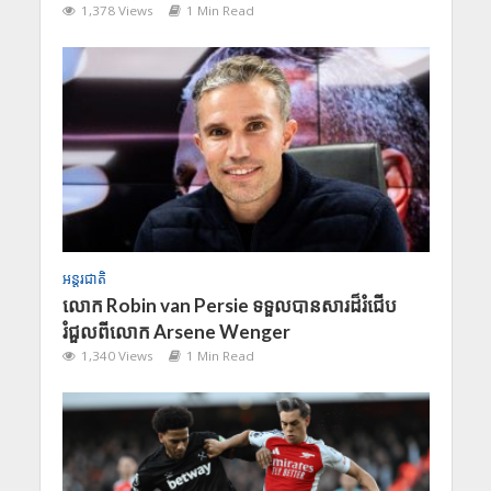
1,378 Views
1 Min Read
អន្តរជាតិ
លោក Robin van Persie ទទួលបានសារដ៏រំជើប
រំជួលពីលោក Arsene Wenger
1,340 Views
1 Min Read