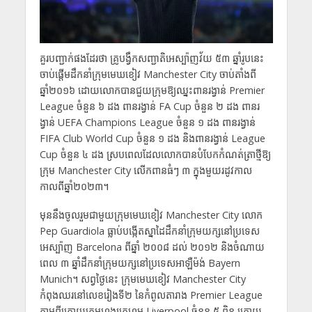
គួរបញ្ជាក់ផងដែរថា គ្រូបង្វឹកសញ្ជាតិអេស្ប៉ាញវ័យ ៥៣ ឆ្នាំរូបនេះ
ចាប់ផ្តើមដឹកនាំក្រុមមេឃខៀវ Manchester City ចាប់តាំងពី
ឆ្នាំ២០១៦ ដោយលោកបានជួយក្រុមឱ្យឈ្នះពានរង្វាន់ Premier
League ចំនួន ៦ ដង ពានរង្វាន់ FA Cup ចំនួន ២ ដង ពានរ
ង្វាន់ UEFA Champions League ចំនួន ១ ដង ពានរង្វាន់
FIFA Club World Cup ចំនួន ១ ដង និងពានរង្វាន់ League
Cup ចំនួន ៤ ដង ស្របពេលដែលលោកបានបំបែកកំណត់ត្រាថ្មីឱ្យ
ក្រុម Manchester City លើកពានធំៗ ៣ ក្នុងមួយរដូវកាល
កាលពីឆ្នាំ២០២៣។
មុននឹងចូលរួមជាមួយក្រុមមេឃខៀវ Manchester City លោក
Pep Guardiola ធ្លាប់បង្កើតស្នាដៃដឹកនាំក្រុមយក្សនៅប្រទេស
អេស្ប៉ាញ Barcelona ពីឆ្នាំ ២០០៨ ដល់ ២០១២ និងចំណាយ
ពេល ៣​ ឆ្នាំដឹកនាំក្រុមយក្សនៅប្រទេសអាឡឺម៉ង់ Bayern
Munich។ សព្វថ្ងៃនេះ ក្រុមមេឃខៀវ Manchester City
កំពុងឈរនៅលេខរៀងទី២ នៃកំពូលតារាង Premier League
តាមពីក្រោយក្រុមហង្សក្រហម Liverpool ចំនួន ៥ ពិន្ទុ ក្រោយ