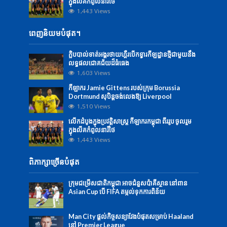
ក្នុង​លីគ​កំពូលនារី​ថៃ
1,443 Views
ពេញនិយមបំផុត។
ក្លិបបាល់ទាត់អង្គរថាយហ្គឺរបើកទ្វារកីឡដ្ឋានថ្មីជាមួយនឹង
លទ្ធផលជោគជ័យដ៏ធំធេង
1,603 Views
កីឡាករ Jamie Gittens របស់ក្រុម Borussia
Dortmund សុបិន្តចង់លេងឱ្យ Liverpool
1,510 Views
លើក​ដំបូង​ក្នុង​ប្រវត្តិសាស្ត្រ ​កីឡាករ​កម្ពុជា​ ពីរ​រូប ​​ចូល​រួម​
ក្នុង​លីគ​កំពូលនារី​ថៃ
1,443 Views
ពិភាក្សាច្រើនបំផុត
ក្រុមជម្រើសជាតិកម្ពុជា អាចជំនួសប៉ាគីស្ថាន នៅពាន
Asian Cup បើ FIFA តម្កល់ទុកការពិន័យ
Man City ផ្ដល់កិច្ចសន្យាវែងបំផុតសម្រាប់ Haaland
នៅ Premier League