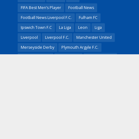
FIFA Best Men’s Player
Football News
Football News Liverpool F.C.
Fulham FC
Ipswich Town F.C
La Liga
Leon
Liga
Liverpool
Liverpool F.C.
Manchester United
Merseyside Derby
Plymouth Argyle F.C.
Premier League
Real Madrid
Real Madrid CF
Saudi Pro League
UEFA Champions League
Zogbe Vireak
ការប្រកួត
ការផ្ទេរប្រាក់
កីឡាករ​កម្ពុជា​
ដោះដូរកីឡាករ
បាត់ទាត់ជាតិ
បាល់ទាត់
បាល់ទាត់
ព័ត៌មានកីទ្បា
ភ្នំពេញក្រោន
លីគកំពូលអង់គ្លេស
លីគ​កំពូលនារី​ថៃ
ស៊េរី A
អន្តរជាតិ
Copyright © 2026 by BKSports. All Right Reserved.