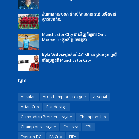
ភ្នំពេញក្រោន បន្តកាន់កាប់កំពូលតារាង ដោយមិនទាន់
ស្គាល់បរាជ័យ
Manchester City បានទិញកីឡាករ Omar
Marmoush ក្នុងតម្លៃមិនធម្មតា
Kyle Walker ផ្លាស់ទៅ AC Milan ក្នុងលក្ខខណ្ឌខ្ចី
ជើងប្រកួតពី Manchester City
ស្លាក
ACMilan
AFC Champions League
Arsenal
Asian Cup
Bundesliga
Cambodian Premier League
Championship
Champions League
Chelsea
CPL
Everton F.C.
FA Cup
FIFA