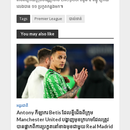
លេងបាន ១១ ប្រកួតកន្លងមក៕
Tags
Premier League
បាល់ទាត់
You may also like
អន្តរជាតិ
​Antony កី​​ឡាករ Betis ដែលខ្ចីជើងពីក្រុម
Manchester United បង្ហាញមុខក្រហមដែលត្រូវ
បានផ្អាកពីការប្រកួតនៅខាងមុខជាមួយ Real Madrid