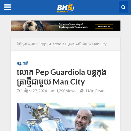
ទំព័រមុខ
»
លោក Pep Guardiola បន្តកុងត្រាថ្មីជាមួយ Man City
អន្តរជាតិ
លោក Pep Guardiola បន្តកុង
ត្រាថ្មីជាមួយ Man City
ខែ​វិច្ឆិកា 27, 2024
1,290 Views
1 Min Read