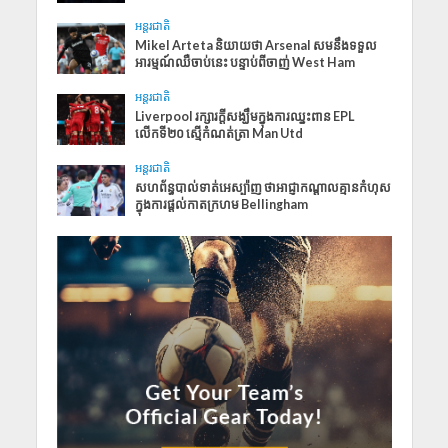
អន្តរជាតិ
Mikel Arteta និយាយថា Arsenal សមនឹងទទួល
អារម្មណ៍ឈឺចាប់នេះ បន្ទាប់ពីចាញ់ West Ham
អន្តរជាតិ
Liverpool រក្សារក្ដីសង្ឃឹមក្នុងការឈ្នះពាន EPL
លើកទី២០ ស្មើកំណត់ត្រា Man Utd
អន្តរជាតិ
សហព័ន្ធបាល់ទាត់អេស្ប៉ាញ ថាអាជ្ញាកណ្តាលគ្មានកំហុស
ក្នុងការផ្តល់កាតក្រហម Bellingham