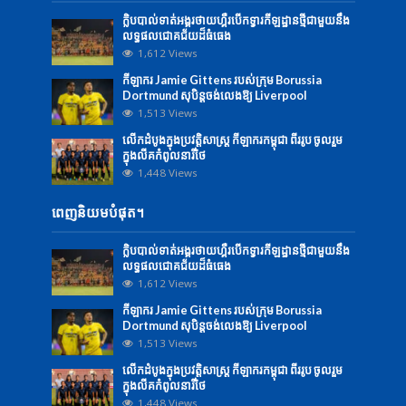
ក្លិបបាល់ទាត់អង្គរថាយហ្គឺរបើកទ្វារកីឡដ្ឋានថ្មីជាមួយនឹង
លទ្ធផលជោគជ័យដ៏ធំធេង
1,612 Views
កីឡាករ Jamie Gittens របស់ក្រុម Borussia
Dortmund សុបិន្តចង់លេងឱ្យ Liverpool
1,513 Views
លើក​ដំបូង​ក្នុង​ប្រវត្តិសាស្ត្រ ​កីឡាករ​កម្ពុជា​ ពីរ​រូប ​​ចូល​រួម​
ក្នុង​លីគ​កំពូលនារី​ថៃ
1,448 Views
ពេញនិយមបំផុត។
ក្លិបបាល់ទាត់អង្គរថាយហ្គឺរបើកទ្វារកីឡដ្ឋានថ្មីជាមួយនឹង
លទ្ធផលជោគជ័យដ៏ធំធេង
1,612 Views
កីឡាករ Jamie Gittens របស់ក្រុម Borussia
Dortmund សុបិន្តចង់លេងឱ្យ Liverpool
1,513 Views
លើក​ដំបូង​ក្នុង​ប្រវត្តិសាស្ត្រ ​កីឡាករ​កម្ពុជា​ ពីរ​រូប ​​ចូល​រួម​
ក្នុង​លីគ​កំពូលនារី​ថៃ
1,448 Views