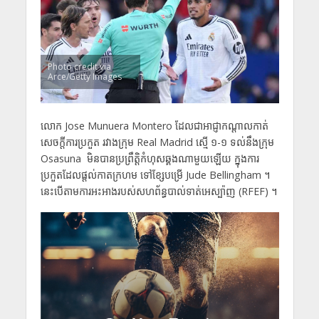
Photo credit via
Arce/Getty Images
លោក Jose Munuera Montero ដែលជាអាជ្ញាកណ្តាលកាត់
សេចក្តីការប្រកួត រវាងក្រុម Real Madrid ស្មើ ១-១ ទល់នឹងក្រុម
Osasuna មិនបានប្រព្រឹត្តិកំហុសឆ្គងណាមួយឡើយ ក្នុង​ការ
ប្រកួត​ដែលផ្តល់កាតក្រហម ទៅខ្សែបម្រើ Jude Bellingham ។
នេះបើ​តាមការអះអាងរបស់សហព័ន្ធបាល់ទាត់អេស្ប៉ាញ (RFEF) ។