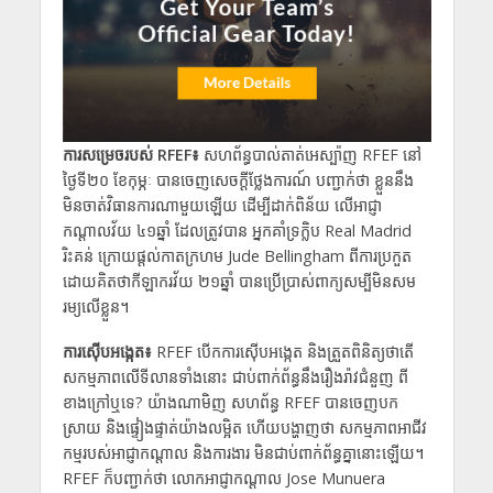
ការសម្រេចរបស់ RFEF
៖
សហព័ន្ធបាល់តាត់អេស្ប៉ាញ RFEF នៅ
ថ្ងៃទី២០ ខែកុម្ភៈ បានចេញសេចក្តីថ្លែងការណ៍ បញ្ជាក់ថា ​ខ្លួននឹង​
មិន​ចាត់វិធានការណាមួយឡើយ ដើម្បីដាក់ពិន័យ​ លើអាជ្ញា
កណ្តាលវ័យ ៤១ឆ្នាំ ដែលត្រូវបាន​ អ្នកគាំទ្រក្លិប Real Madrid ​
រិះគន់ ​ក្រោយផ្ដល់កាតក្រហម Jude Bellingham ពីការប្រកួត
ដោយគិតថាកីឡាករវ័យ ២១ឆ្នាំ បានប្រើប្រាស់ពាក្យសម្បីមិនសម
រម្យលើខ្លួន។
​ការស៊ើបអង្កេត៖
RFEF បើកការស៊ើបអង្កេត និង​ត្រួតពិនិត្យថា​តើ​
សកម្មភាព​លើទីលានទាំងនោះ ជាប់ពាក់ព័ន្ធនឹងរឿងរ៉ាវជំនួញ ពី
ខាងក្រៅឬទេ? យ៉ាងណាមិញ សហព័ន្ធ RFEF បានចេញបក
ស្រាយ និងផ្ទៀងផ្ទាត់យ៉ាងលម្អិត ហើយបង្ហាញថា សកម្មភាពអាជីវ
កម្មរបស់អាជ្ញាកណ្តាល និងការងារ មិនជាប់ពាក់ព័ន្ធគ្នា​នោះឡើយ។
RFEF ក៏បញ្ជាក់ថា លោកអាជ្ញាកណ្តាល Jose Munuera