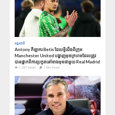
អន្តរជាតិ
​Antony កី​​ឡាករ Betis ដែលខ្ចីជើងពីក្រុម
Manchester United បង្ហាញមុខក្រហមដែលត្រូវ
បានផ្អាកពីការប្រកួតនៅខាងមុខជាមួយ Real Madrid
1,387 Views
1 Min Read