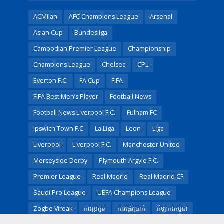
ACMilan
AFC Champions League
Arsenal
Asian Cup
Bundesliga
Cambodian Premier League
Championship
Champions League
Chelsea
CPL
Everton F.C.
FA Cup
FIFA
FIFA Best Men’s Player
Football News
Football News Liverpool F.C.
Fulham FC
Ipswich Town F.C
La Liga
Leon
Liga
Liverpool
Liverpool F.C.
Manchester United
Merseyside Derby
Plymouth Argyle F.C.
Premier League
Real Madrid
Real Madrid CF
Saudi Pro League
UEFA Champions League
Zogbe Vireak
ការប្រកួត
ការផ្ទេរប្រាក់
កីឡាករ​កម្ពុជា​