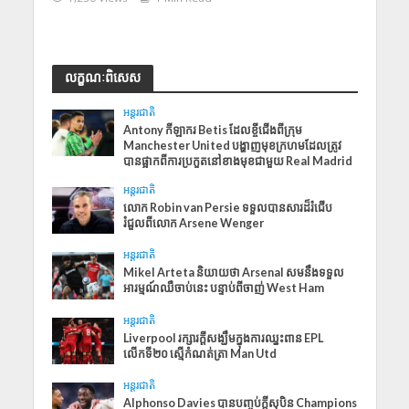
លក្ខណៈពិសេស
អន្តរជាតិ
​Antony កី​​ឡាករ Betis ដែលខ្ចីជើងពីក្រុម
Manchester United បង្ហាញមុខក្រហមដែលត្រូវ
បានផ្អាកពីការប្រកួតនៅខាងមុខជាមួយ Real Madrid
អន្តរជាតិ
លោក Robin van Persie ទទួលបានសារដ៏រំជើប
រំជួលពីលោក Arsene Wenger
អន្តរជាតិ
Mikel Arteta និយាយថា Arsenal សមនឹងទទួល
អារម្មណ៍ឈឺចាប់នេះ បន្ទាប់ពីចាញ់ West Ham
អន្តរជាតិ
Liverpool រក្សារក្ដីសង្ឃឹមក្នុងការឈ្នះពាន EPL
លើកទី២០ ស្មើកំណត់ត្រា Man Utd
អន្តរជាតិ
Alphonso Davies បានបញ្ចប់ក្តីសុបិន Champions