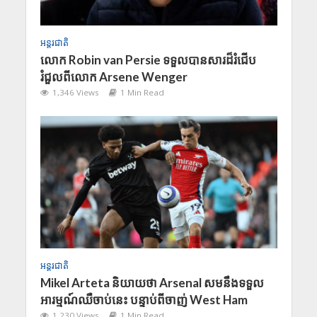
អន្តរជាតិ
លោក Robin van Persie ទទួលបានសារដ៏រំជើប
រំជួលពីលោក Arsene Wenger
1,346 Views
1 Min Read
អន្តរជាតិ
Mikel Arteta និយាយថា Arsenal សមនឹងទទួល
អារម្មណ៍ឈឺចាប់នេះ បន្ទាប់ពីចាញ់ West Ham
1,230 Views
1 Min Read