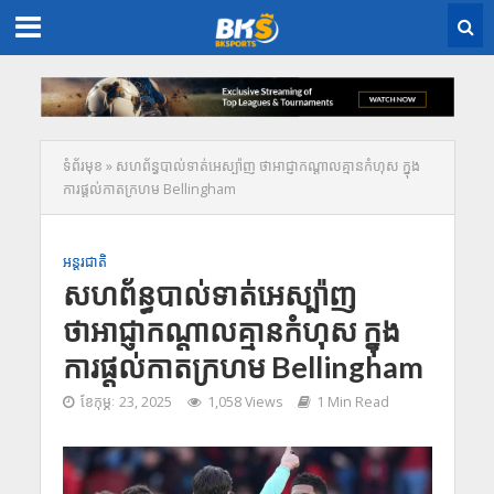
ទំព័រមុខ
»
សហព័ន្ធបាល់ទាត់អេស្ប៉ាញ ថាអាជ្ញាកណ្តាលគ្មានកំហុស ក្នុង
ការផ្តល់កាតក្រហម Bellingham
អន្តរជាតិ
សហព័ន្ធបាល់ទាត់អេស្ប៉ាញ
ថាអាជ្ញាកណ្តាលគ្មានកំហុស ក្នុង
ការផ្តល់កាតក្រហម Bellingham
ខែ​កុម្ភៈ 23, 2025
1,058 Views
1 Min Read