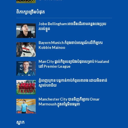
ពិភាក្សាច្រើនបំផុត
Jobe Bellingham អាចនឹងដើរតាមគន្លងបងប្រុស
របស់ខ្លួន
Bayern Munich កំពុងចាប់អារម្មណ៍លើកីឡាករ
Kobbie Mainoo
Man City ផ្ដល់កិច្ចសន្យាវែងបំផុតសម្រាប់ Haaland
នៅ Premier League
ភ្នំពេញក្រោន បន្តកាន់កាប់កំពូលតារាង ដោយមិនទាន់
ស្គាល់បរាជ័យ
Manchester City បានទិញកីឡាករ Omar
Marmoush ក្នុងតម្លៃមិនធម្មតា
ស្លាក