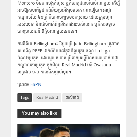
Montero មិនបានបង្កកំហុស ឬក៏​ហេតុផលចាំបាច់ណាមួយ ដើម្បី
អាចឱ្យសហព័ន្ធ​ដាក់ពិន័យប្រឆាំង​​រូប​លោក​ នោះ​ឡើយ​។ អាជ្ញា
កណ្តាលវ័យ ៤១ឆ្នាំ ក៏បានចេញមុខបកស្រាយ ដោយក្រុមហ៊ុន
របស់លោក មិន​ជាប់​ពាក់ព័ន្ធនឹងការងារ​របស់លោក ឬក៏ការទទួល
បានប្រយោជន៍ ពី​ក្លិបណាមួយនោះទេ។
ការពិន័យ Bellingham៖ ខ្សែបម្រើ Jude Bellingham ត្រូវបាន
សហព័ន្ធ RFEF ដាក់ពិន័យនៅ​ក្នុងជំនួប​ក្រប​​ខណ្ឌ La Liga ​
ចំនួន២ប្រកួត ដោយរូបគេ ​បានប្រើ​ពាក្យសម្តីមិនសមរម្យ​ដាក់​អាជ្ញា​
កណ្តាលការប្រកួត ក្នុងជំនួប Real Madrid ស្មើ Osasuna
លទ្ធផល ១-១ កាលពីសប្តាហ៍មុ​ន៕
ប្រភព៖
ESPN
Tags
Real Madrid
បាល់ទាត់
You may also like