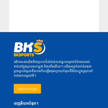
វេទិការបស់យើងគឺជាប្រភពដ៏សំខាន់របស់អ្នកសម្រាប់ព័ត៌មានបាល់
ទាត់នៅក្នុងប្រទេសកម្ពុជា និងលើសពីនេះ។ យើងរក្សាទំនាក់ទំនងជា
មួយអ្នកជាមួយនឹងការកើតឡើងចុងក្រោយបំផុតពីវិស័យក្នុងស្រុកទៅ
កាន់ឆាកអន្តរជាតិ។
ស្វែងយល់បន្ថែម
ពេញនិយមបំផុត។