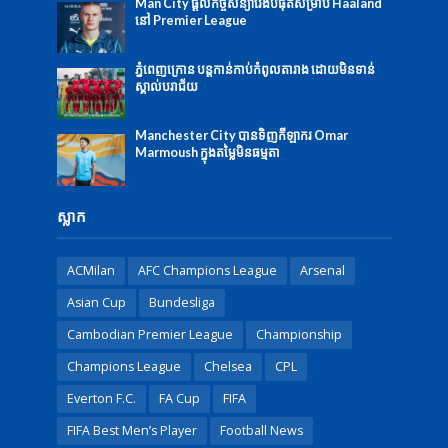
Man City ផ្ដល់កិច្ចសន្យាវែងបំផុតសម្រាប់ Haaland
នៅ Premier League
ភ្នំពេញក្រោន បន្តកាន់កាប់កំពូលតារាង ដោយមិនទាន់
ស្គាល់បរាជ័យ
Manchester City បានទិញកីឡាករ Omar
Marmoush ក្នុងតម្លៃមិនធម្មតា
ស្លាក
ACMilan
AFC Champions League
Arsenal
Asian Cup
Bundesliga
Cambodian Premier League
Championship
Champions League
Chelsea
CPL
Everton F.C.
FA Cup
FIFA
FIFA Best Men’s Player
Football News