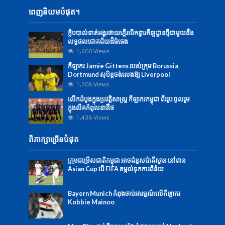
ពេញនិយមបំផុត។
ក្លិបបាល់ទាត់អង្គរថាយហ្គឺរបើកទ្វារកីឡដ្ឋានថ្មីជាមួយនឹង
លទ្ធផលជោគជ័យដ៏ធំធេង
1,600 Views
កីឡាករ Jamie Gittens របស់ក្រុម Borussia
Dortmund សុបិន្តចង់លេងឱ្យ Liverpool
1,508 Views
លើក​ដំបូង​ក្នុង​ប្រវត្តិសាស្ត្រ ​កីឡាករ​កម្ពុជា​ ពីរ​រូប ​​ចូល​រួម​
ក្នុង​លីគ​កំពូលនារី​ថៃ
1,438 Views
ពិភាក្សាច្រើនបំផុត
ក្រុមជម្រើសជាតិកម្ពុជា អាចជំនួសប៉ាគីស្ថាន នៅពាន
Asian Cup បើ FIFA តម្កល់ទុកការពិន័យ
Bayern Munich កំពុងចាប់អារម្មណ៍លើកីឡាករ
Kobbie Mainoo