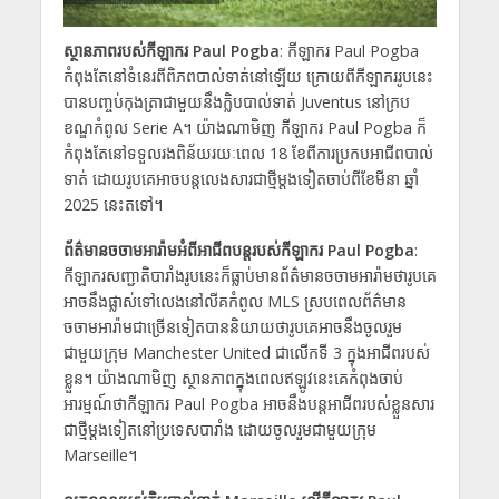
ស្ថានភាពរបស់កីឡាករ Paul Pogba
: កីឡាករ Paul Pogba
កំពុងតែនៅទំនេរពីពិភពបាល់ទាត់នៅឡើយ ក្រោយពីកីឡាកររូបនេះ
បានបញ្ចប់កុងត្រាជាមួយនឹងក្លិបបាល់ទាត់ Juventus នៅក្រប
ខណ្ឌកំពូល Serie A។ យ៉ាងណាមិញ កីឡាករ Paul Pogba ក៏
កំពុងតែនៅទទួលរងពិន័យរយៈពេល 18 ខែពីការប្រកបអាជីពបាល់
ទាត់ ដោយរូបគេអាចបន្តលេងសារជាថ្មីម្តងទៀតចាប់ពីខែមីនា ឆ្នាំ
2025 នេះតទៅ។
ព័ត៌មានចចាមអារ៉ាមអំពីអាជីពបន្តរបស់កីឡាករ Paul Pogba
:
កីឡាករសញ្ជាតិបារាំងរូបនេះក៏ធ្លាប់មានព័ត៌មានចចាមអារ៉ាមថារូបគេ
អាចនឹងផ្លាស់ទៅលេងនៅលីគកំពូល MLS ស្របពេលព័ត៌មាន
ចចាមអារ៉ាមជាច្រើនទៀតបាននិយាយថារូបគេអាចនឹងចូលរួម
ជាមួយក្រុម Manchester United ជាលើកទី 3 ក្នុងអាជីពរបស់
ខ្លួន។ យ៉ាងណាមិញ ស្ថានភាពក្នុងពេលឥឡូវនេះគេកំពុងចាប់
អារម្មណ៍ថាកីឡាករ Paul Pogba អាចនឹងបន្តអាជីពរបស់ខ្លួនសារ
ជាថ្មីម្ដងទៀតនៅប្រទេសបារាំង ដោយចូលរួមជាមួយក្រុម
Marseille។