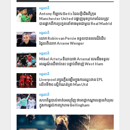
អន្តរជាតិ
​Antony កី​​ឡាករ Betis ដែលខ្ចីជើងពីក្រុម
Manchester United បង្ហាញមុខក្រហមដែលត្រូវ
បានផ្អាកពីការប្រកួតនៅខាងមុខជាមួយ Real Madrid
អន្តរជាតិ
លោក Robin van Persie ទទួលបានសារដ៏រំជើប
រំជួលពីលោក Arsene Wenger
អន្តរជាតិ
Mikel Arteta និយាយថា Arsenal សមនឹងទទួល
អារម្មណ៍ឈឺចាប់នេះ បន្ទាប់ពីចាញ់ West Ham
អន្តរជាតិ
Liverpool រក្សារក្ដីសង្ឃឹមក្នុងការឈ្នះពាន EPL
លើកទី២០ ស្មើកំណត់ត្រា Man Utd
អន្តរជាតិ
សហព័ន្ធបាល់ទាត់អេស្ប៉ាញ ថាអាជ្ញាកណ្តាលគ្មានកំហុស
ក្នុងការផ្តល់កាតក្រហម Bellingham