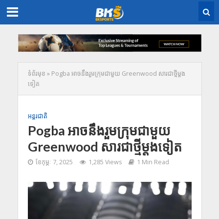
ទំព័រមុខ
»
Pogba អាចនឹងរួមក្រុមជាមួយ Greenwood សារជាថ្មីម្តង
ទៀត
អន្តរជាតិ
Pogba អាចនឹងរួមក្រុមជាមួយ
Greenwood សារជាថ្មីម្តងទៀត
ខែ​កុម្ភៈ 7, 2025
1,285 Views
1 Min Read