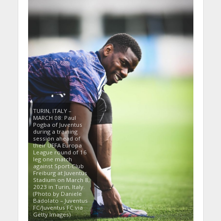
TURIN, ITALY –
MARCH 08: Paul
Pogba of Juventus
during a training
session ahead of
their UEFA Europa
League round of 16
leg one match
against Sport-Club
Freiburg at Juventus
Stadium on March 8,
2023 in Turin, Italy.
(Photo by Daniele
Badolato – Juventus
FC/Juventus FC via
Getty Images)