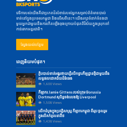
វេទិការបស់យើងគឺជាប្រភពដ៏សំខាន់របស់អ្នកសម្រាប់ព័ត៌មានបាល់
ទាត់នៅក្នុងប្រទេសកម្ពុជា និងលើសពីនេះ។ យើងរក្សាទំនាក់ទំនងជា
មួយអ្នកជាមួយនឹងការកើតឡើងចុងក្រោយបំផុតពីវិស័យក្នុងស្រុកទៅ
កាន់ឆាកអន្តរជាតិ។
ស្វែងយល់បន្ថែម
ពេញនិយមបំផុត។
ក្លិបបាល់ទាត់អង្គរថាយហ្គឺរបើកទ្វារកីឡដ្ឋានថ្មីជាមួយនឹង
លទ្ធផលជោគជ័យដ៏ធំធេង
1,600 Views
កីឡាករ Jamie Gittens របស់ក្រុម Borussia
Dortmund សុបិន្តចង់លេងឱ្យ Liverpool
1,508 Views
លើក​ដំបូង​ក្នុង​ប្រវត្តិសាស្ត្រ ​កីឡាករ​កម្ពុជា​ ពីរ​រូប ​​ចូល​រួម​
ក្នុង​លីគ​កំពូលនារី​ថៃ
1,438 Views