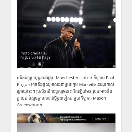
Photo credit Paul
Pogba via FB Page
អតីតខ្សែប្រយុទ្ធរបស់ក្រុម Manchester United កីឡាករ Paul
Pogba អាចនឹងចូលរួមលេងជាមួយក្រុម Marseille នារដូវកាល
ក្រោយនេះ។ ប្រសិនបើការចូលរួមនេះកើតឡើងមែន រូបគេអាចនឹង
ក្លាយជាមិត្តរួមក្រុមសារជាថ្មីម្តងទៀតជាមួយកីឡាករ Mason
Greenwood។