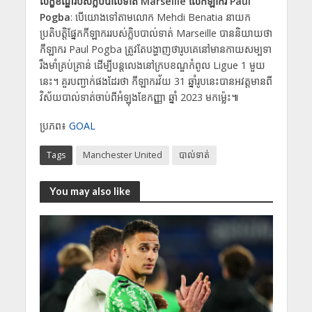
លក្ខខណ្ឌរបស់ក្លិបបាល់ទាត់ Marseille លើកីឡាករ Paul
Pogba
: បើយោងទៅតាមលោក Mehdi Benatia នាយក
ប្រតិបត្តិផ្នែកកីឡាកររបស់ក្លិបបាល់ទាត់ Marseille បាននិយាយថា
កីឡាករ Paul Pogba ត្រូវតែបង្ហាញថារូបគេនៅមានកាយសម្បទា
រឹងមាំគ្រប់គ្រាន់ ដើម្បីបន្តលេងនៅក្របខណ្ឌកំពូល Ligue 1 មួយ
នេះ។ គួរបញ្ជាក់ផងដែរថា កីឡាករវ័យ 31 ឆ្នាំរូបនេះបានអវត្តមានពី
វិស័យបាល់ទាត់ចាប់ពីអំឡុងខែកញ្ញា ឆ្នាំ 2023 មកម្ល៉េះ៕
ប្រភព៖
GOAL
Tags
Manchester United
បាល់ទាត់
You may also like