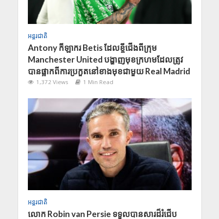
អន្តរជាតិ
​Antony កី​​ឡាករ Betis ដែលខ្ចីជើងពីក្រុម
Manchester United បង្ហាញមុខក្រហមដែលត្រូវ
បានផ្អាកពីការប្រកួតនៅខាងមុខជាមួយ Real Madrid
1,372 Views
1 Min Read
អន្តរជាតិ
លោក Robin van Persie ទទួលបានសារដ៏រំជើប