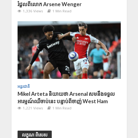
រំជួលពីលោក Arsene Wenger
1,336 Views
1 Min Read
អន្តរជាតិ
Mikel Arteta និយាយថា Arsenal សមនឹងទទួល
អារម្មណ៍ឈឺចាប់នេះ បន្ទាប់ពីចាញ់ West Ham
1,221 Views
1 Min Read
លក្ខណៈពិសេស