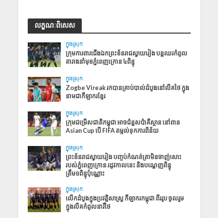
លក្ខណៈពិសេស
ក្នុងស្រុក
ក្រុមការពារជើងឯកព្រះខ័នរាជស្វាយរៀង បន្តឈរកំពូល
តារាងនាំមុខភ្នំពេញក្រោន ៤ពិន្ទុ
ក្នុងស្រុក
Zogbe Vireak រកបានគ្រាប់បាល់ដំបូងនៅលីគថៃ ក្នុង
នាមជាកីឡាករខ្មែរ
ក្នុងស្រុក
ក្រុមជម្រើសជាតិកម្ពុជា អាចជំនួសប៉ាគីស្ថាន នៅពាន
Asian Cup បើ FIFA តម្កល់ទុកការពិន័យ
ក្នុងស្រុក
ព្រះខ័នរាជស្វាយរៀង បញ្ចប់កំណត់ត្រាមិនចាញ់សោះ
របស់ភ្នំពេញក្រោន រដូវកាលនេះ និងបណ្ដេញពិន្ទុ
ត្រឹម១ពិន្ទុប៉ុណ្ណោះ
ក្នុងស្រុក
លើក​ដំបូង​ក្នុង​ប្រវត្តិសាស្ត្រ ​កីឡាករ​កម្ពុជា​ ពីរ​រូប ​​ចូល​រួម​
ក្នុង​លីគ​កំពូលនារី​ថៃ