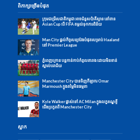
ពិភាក្សាច្រើនបំផុត
ក្រុមជម្រើសជាតិកម្ពុជា អាចជំនួសប៉ាគីស្ថាន នៅពាន
Asian Cup បើ FIFA តម្កល់ទុកការពិន័យ
Man City ផ្ដល់កិច្ចសន្យាវែងបំផុតសម្រាប់ Haaland
នៅ Premier League
ភ្នំពេញក្រោន បន្តកាន់កាប់កំពូលតារាង ដោយមិនទាន់
ស្គាល់បរាជ័យ
Manchester City បានទិញកីឡាករ Omar
Marmoush ក្នុងតម្លៃមិនធម្មតា
Kyle Walker ផ្លាស់ទៅ AC Milan ក្នុងលក្ខខណ្ឌខ្ចី
ជើងប្រកួតពី Manchester City
ស្លាក