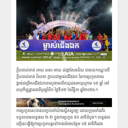
ក្លិបបាល់ទាត់ អាយ អេស អាយ ដង្កោសែនជ័យ បានយកឈ្នះលើ
ក្លិបបាល់ទាត់ វិសាខា ក្លាយជាម្ចាស់ជើងឯក នៃការប្រកួតពានរ
ង្វាន់ជម្រើសជើងឯកខេមបូឌានលីគយុជនអាយុក្រោម ១៩ ឆ្នាំ នៅ
ពហុកីឡដ្ឋានជាតិអូឡាំពិក ថ្ងៃទី១២ ខែវិច្ឆិកា ឆ្នាំ២០២៤។
ការប្រកួតនេះបានបញ្ចប់ទៅយ៉ាងស្វិតស្វាញ ដោយក្រុមទាំងពីរ
ទទួលបានលទ្ធផល ២-២ ក្នុងការប្រកួត ៩០ នាទីដំបូង។ លទ្ធផល
ស្មើនេះធ្វើឱ្យការប្រកួតបន្តទៅកាន់ម៉ោងបន្ថែម ១៥ នាទីពីរដង