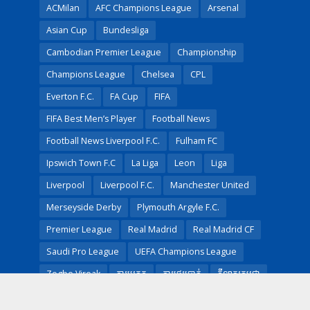
ACMilan
AFC Champions League
Arsenal
Asian Cup
Bundesliga
Cambodian Premier League
Championship
Champions League
Chelsea
CPL
Everton F.C.
FA Cup
FIFA
FIFA Best Men’s Player
Football News
Football News Liverpool F.C.
Fulham FC
Ipswich Town F.C
La Liga
Leon
Liga
Liverpool
Liverpool F.C.
Manchester United
Merseyside Derby
Plymouth Argyle F.C.
Premier League
Real Madrid
Real Madrid CF
Saudi Pro League
UEFA Champions League
Zogbe Vireak
ការប្រកួត
ការផ្ទេរប្រាក់
កីឡាករ​កម្ពុជា​
ដោះដូរកីឡាករ
បាត់ទាត់ជាតិ
បាល់ទាត់
បាល់ទាត់