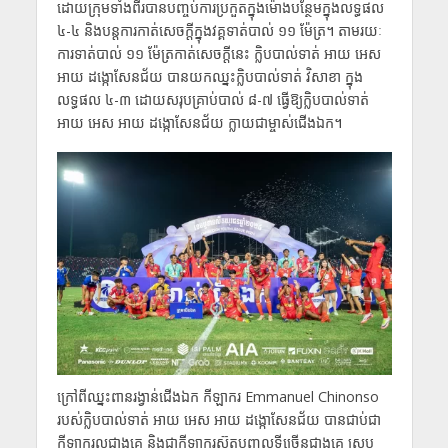
ដោយក្រុមទាំងពីរបានបញ្ចប់ការប្រកួតក្នុងម៉ោងបន្ថែមក្នុងលទ្ធផល
៤-៤ និងបន្តការកាត់សេចក្តីក្នុងវគ្គទាត់បាល់ ១១ ម៉ែត្រ។ តាមរយៈ
ការទាត់បាល់ ១១ ម៉ែត្រកាត់សេចក្តីនេះ ក្លិបបាល់ទាត់ អាយ អេស
អាយ ដង្កោសែនជ័យ បានយកឈ្នះក្លិបបាល់ទាត់ វិសាខា ក្នុង
លទ្ធផល ៤-៣ ដោយសរុបគ្រាប់បាល់ ៨-៧ ធ្វើឱ្យក្លិបបាល់ទាត់
អាយ អេស អាយ ដង្កោសែនជ័យ ក្លាយជាម្ចាស់ជើងឯក។
ក្រៅពីឈ្នះពានរង្វាន់ជើងឯក កីឡាករ Emmanuel Chinonso
របស់ក្លិបបាល់ទាត់ អាយ អេស អាយ ដង្កោសែនជ័យ បានជាប់ជា
កីឡាករល្អជាងគេ និងជាកីឡាករស៊ុតបញ្ចូលទីច្រើនជាងគេ ស្រប