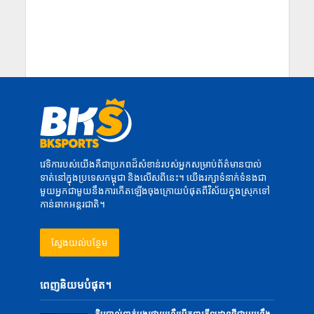
វេទិការបស់យើងគឺជាប្រភពដ៏សំខាន់របស់អ្នកសម្រាប់ព័ត៌មានបាល់
ទាត់នៅក្នុងប្រទេសកម្ពុជា និងលើសពីនេះ។ យើងរក្សាទំនាក់ទំនងជា
មួយអ្នកជាមួយនឹងការកើតឡើងចុងក្រោយបំផុតពីវិស័យក្នុងស្រុកទៅ
កាន់ឆាកអន្តរជាតិ។
ស្វែងយល់បន្ថែម
ពេញនិយមបំផុត។