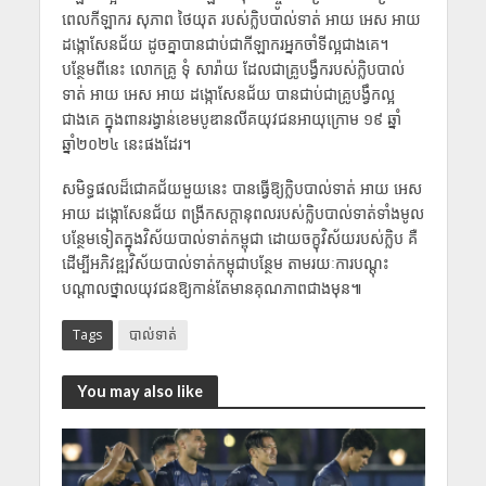
ពេលកីឡាករ សុភាព ថៃយុត របស់ក្លិបបាល់ទាត់ អាយ អេស អាយ
ដង្កោសែនជ័យ ដូចគ្នាបានជាប់ជាកីឡាករអ្នកចាំទីល្អជាងគេ។
បន្ថែមពីនេះ លោកគ្រូ ទុំ សារ៉ាយ ដែលជាគ្រូបង្វឹករបស់ក្លិបបាល់
ទាត់ អាយ អេស អាយ ដង្កោសែនជ័យ បានជាប់ជាគ្រូបង្វឹកល្អ
ជាងគេ ក្នុងពានរង្វាន់ខេមបូឌានលីគយុវជនអាយុក្រោម ១៩ ឆ្នាំ
ឆ្នាំ២០២៤ នេះផងដែរ។
សមិទ្ធផលដ៏ជោគជ័យមួយនេះ បានធ្វើឱ្យក្លិបបាល់ទាត់ អាយ អេស
អាយ ដង្កោសែនជ័យ ពង្រីកសក្តានុពលរបស់ក្លិបបាល់ទាត់ទាំងមូល
បន្ថែមទៀតក្នុងវិស័យបាល់ទាត់កម្ពុជា ដោយចក្ខុវិស័យរបស់ក្លិប គឺ
ដើម្បីអភិវឌ្ឍវិស័យបាល់ទាត់កម្ពុជាបន្ថែម តាមរយៈការបណ្តុះ
បណ្ដាលថ្នាលយុវជនឱ្យកាន់តែមានគុណភាពជាងមុន៕
Tags
បាល់ទាត់
You may also like