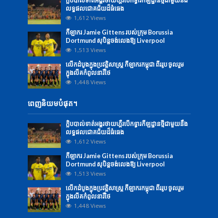
ក្លិបបាល់ទាត់អង្គរថាយហ្គឺរបើកទ្វារកីឡដ្ឋានថ្មីជាមួយនឹង
លទ្ធផលជោគជ័យដ៏ធំធេង
1,612 Views
កីឡាករ Jamie Gittens របស់ក្រុម Borussia
Dortmund សុបិន្តចង់លេងឱ្យ Liverpool
1,513 Views
លើក​ដំបូង​ក្នុង​ប្រវត្តិសាស្ត្រ ​កីឡាករ​កម្ពុជា​ ពីរ​រូប ​​ចូល​រួម​
ក្នុង​លីគ​កំពូលនារី​ថៃ
1,448 Views
ពេញនិយមបំផុត។
ក្លិបបាល់ទាត់អង្គរថាយហ្គឺរបើកទ្វារកីឡដ្ឋានថ្មីជាមួយនឹង
លទ្ធផលជោគជ័យដ៏ធំធេង
1,612 Views
កីឡាករ Jamie Gittens របស់ក្រុម Borussia
Dortmund សុបិន្តចង់លេងឱ្យ Liverpool
1,513 Views
លើក​ដំបូង​ក្នុង​ប្រវត្តិសាស្ត្រ ​កីឡាករ​កម្ពុជា​ ពីរ​រូប ​​ចូល​រួម​
ក្នុង​លីគ​កំពូលនារី​ថៃ
1,448 Views