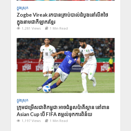
ក្នុងស្រុក
Zogbe Vireak រកបានគ្រាប់បាល់ដំបូងនៅលីគថៃ
ក្នុងនាមជាកីឡាករខ្មែរ
1,281 Views
1 Min Read
ក្នុងស្រុក
ក្រុមជម្រើសជាតិកម្ពុជា អាចជំនួសប៉ាគីស្ថាន នៅពាន
Asian Cup បើ FIFA តម្កល់ទុកការពិន័យ
1,197 Views
1 Min Read