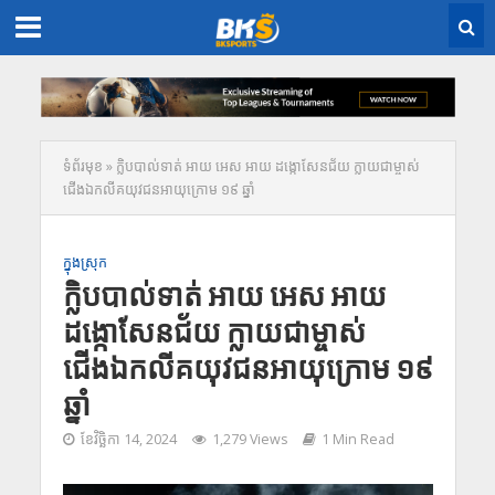
ទំព័រមុខ
»
ក្លិបបាល់ទាត់ អាយ អេស អាយ ដង្កោសែនជ័យ ក្លាយជាម្ចាស់
ជើងឯកលីគយុវជនអាយុក្រោម ១៩ ឆ្នាំ
ក្នុងស្រុក
ក្លិបបាល់ទាត់ អាយ អេស អាយ
ដង្កោសែនជ័យ ក្លាយជាម្ចាស់
ជើងឯកលីគយុវជនអាយុក្រោម ១៩
ឆ្នាំ
ខែ​វិច្ឆិកា 14, 2024
1,279 Views
1 Min Read