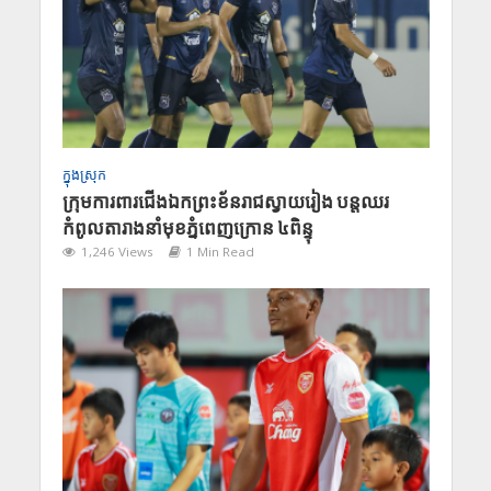
ក្នុងស្រុក
ក្រុមការពារជើងឯកព្រះខ័នរាជស្វាយរៀង បន្តឈរ
កំពូលតារាងនាំមុខភ្នំពេញក្រោន ៤ពិន្ទុ
1,246 Views
1 Min Read