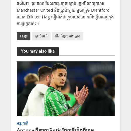
ផងដែរ។ ស្របពេលដែលការប្រកួតបន្ទាប់ ក្រុមបិសាចក្រហម
Manchester United នឹងត្រូវប៉ះគ្នាជាមួយក្រុម Brentford
លោក Erik ten Hag ជឿជាក់ថាក្រុមរបស់លោកនឹងធ្វើបានល្អក្នុង
ការប្រកួតនេះ៕
Tags
បាល់ទាត់
លីគកំពូលអង់គ្លេស
You may also like
អន្តរជាតិ
​Antony កី​​ឡាករ Betis ដែលខ្ចីជើងពីក្រុម