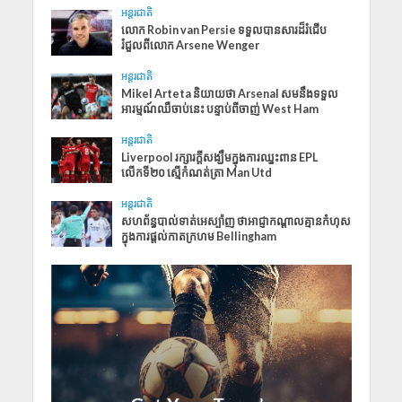
អន្តរជាតិ
លោក Robin van Persie ទទួលបានសារដ៏រំជើប
រំជួលពីលោក Arsene Wenger
អន្តរជាតិ
Mikel Arteta និយាយថា Arsenal សមនឹងទទួល
អារម្មណ៍ឈឺចាប់នេះ បន្ទាប់ពីចាញ់ West Ham
អន្តរជាតិ
Liverpool រក្សារក្ដីសង្ឃឹមក្នុងការឈ្នះពាន EPL
លើកទី២០ ស្មើកំណត់ត្រា Man Utd
អន្តរជាតិ
សហព័ន្ធបាល់ទាត់អេស្ប៉ាញ ថាអាជ្ញាកណ្តាលគ្មានកំហុស
ក្នុងការផ្តល់កាតក្រហម Bellingham