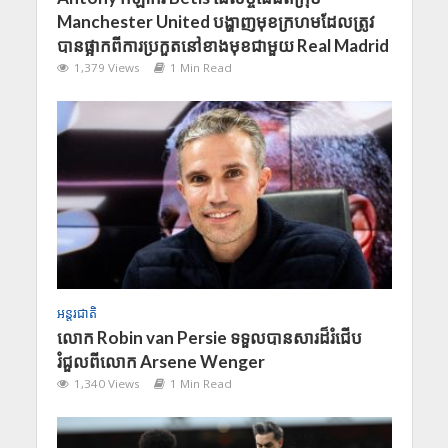
Manchester United បង្ហាញមុខក្រហមដែលត្រូវ
បានផ្អាកពីការប្រកួតនៅខាងមុខជាមួយ Real Madrid
1,379 Views
1 Min Read
អន្តរជាតិ
លោក Robin van Persie ទទួលបានសារដ៏រំជើប
រំជួលពីលោក Arsene Wenger
1,340 Views
1 Min Read