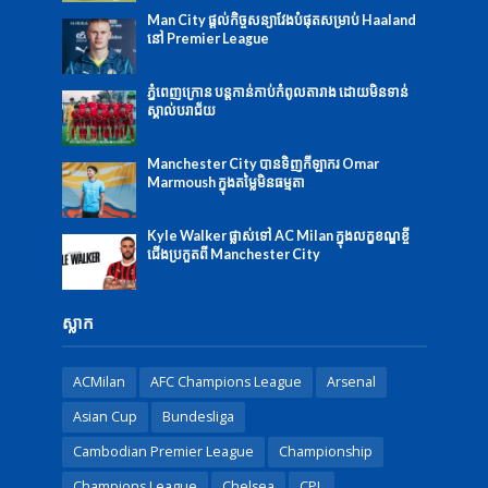
Man City ផ្ដល់កិច្ចសន្យាវែងបំផុតសម្រាប់ Haaland
នៅ Premier League
ភ្នំពេញក្រោន បន្តកាន់កាប់កំពូលតារាង ដោយមិនទាន់
ស្គាល់បរាជ័យ
Manchester City បានទិញកីឡាករ Omar
Marmoush ក្នុងតម្លៃមិនធម្មតា
Kyle Walker ផ្លាស់ទៅ AC Milan ក្នុងលក្ខខណ្ឌខ្ចី
ជើងប្រកួតពី Manchester City
ស្លាក
ACMilan
AFC Champions League
Arsenal
Asian Cup
Bundesliga
Cambodian Premier League
Championship
Champions League
Chelsea
CPL