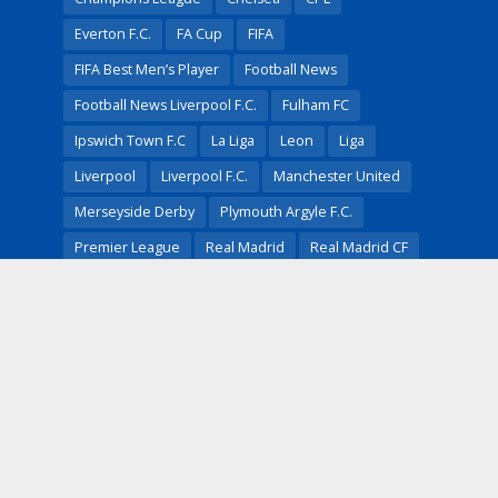
Everton F.C.
FA Cup
FIFA
FIFA Best Men’s Player
Football News
Football News Liverpool F.C.
Fulham FC
Ipswich Town F.C
La Liga
Leon
Liga
Liverpool
Liverpool F.C.
Manchester United
Merseyside Derby
Plymouth Argyle F.C.
Premier League
Real Madrid
Real Madrid CF
Saudi Pro League
UEFA Champions League
Zogbe Vireak
ការប្រកួត
ការផ្ទេរប្រាក់
កីឡាករ​កម្ពុជា​
ដោះដូរកីឡាករ
បាត់ទាត់ជាតិ
បាល់ទាត់
បាល់ទាត់
ព័ត៌មានកីទ្បា
ភ្នំពេញក្រោន
លីគកំពូលអង់គ្លេស
លីគ​កំពូលនារី​ថៃ
ស៊េរី A
អន្តរជាតិ