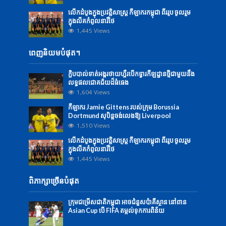
លើក​ដំបូង​ក្នុង​ប្រវត្តិសាស្ត្រ ​កីឡាករ​កម្ពុជា​ ពីរ​រូប ​​ចូល​រួម​
ក្នុង​លីគ​កំពូលនារី​ថៃ
1,445 Views
ពេញនិយមបំផុត។
ក្លិបបាល់ទាត់អង្គរថាយហ្គឺរបើកទ្វារកីឡដ្ឋានថ្មីជាមួយនឹង
លទ្ធផលជោគជ័យដ៏ធំធេង
1,604 Views
កីឡាករ Jamie Gittens របស់ក្រុម Borussia
Dortmund សុបិន្តចង់លេងឱ្យ Liverpool
1,510 Views
លើក​ដំបូង​ក្នុង​ប្រវត្តិសាស្ត្រ ​កីឡាករ​កម្ពុជា​ ពីរ​រូប ​​ចូល​រួម​
ក្នុង​លីគ​កំពូលនារី​ថៃ
1,445 Views
ពិភាក្សាច្រើនបំផុត
ក្រុមជម្រើសជាតិកម្ពុជា អាចជំនួសប៉ាគីស្ថាន នៅពាន
Asian Cup បើ FIFA តម្កល់ទុកការពិន័យ