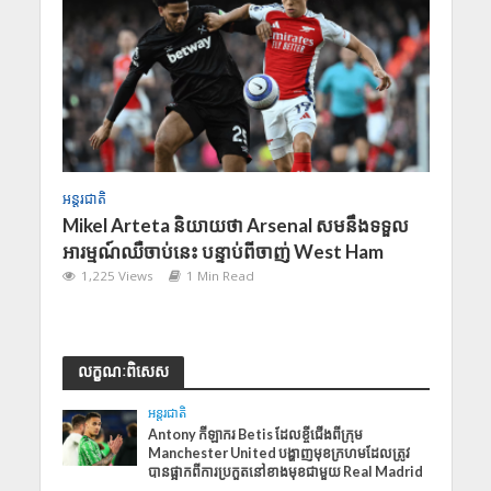
អន្តរជាតិ
Mikel Arteta និយាយថា Arsenal សមនឹងទទួល
អារម្មណ៍ឈឺចាប់នេះ បន្ទាប់ពីចាញ់ West Ham
1,225 Views
1 Min Read
លក្ខណៈពិសេស
អន្តរជាតិ
​Antony កី​​ឡាករ Betis ដែលខ្ចីជើងពីក្រុម
Manchester United បង្ហាញមុខក្រហមដែលត្រូវ
បានផ្អាកពីការប្រកួតនៅខាងមុខជាមួយ Real Madrid