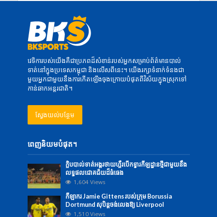
វេទិការបស់យើងគឺជាប្រភពដ៏សំខាន់របស់អ្នកសម្រាប់ព័ត៌មានបាល់
ទាត់នៅក្នុងប្រទេសកម្ពុជា និងលើសពីនេះ។ យើងរក្សាទំនាក់ទំនងជា
មួយអ្នកជាមួយនឹងការកើតឡើងចុងក្រោយបំផុតពីវិស័យក្នុងស្រុកទៅ
កាន់ឆាកអន្តរជាតិ។
ស្វែងយល់បន្ថែម
ពេញនិយមបំផុត។
ក្លិបបាល់ទាត់អង្គរថាយហ្គឺរបើកទ្វារកីឡដ្ឋានថ្មីជាមួយនឹង
លទ្ធផលជោគជ័យដ៏ធំធេង
1,604 Views
កីឡាករ Jamie Gittens របស់ក្រុម Borussia
Dortmund សុបិន្តចង់លេងឱ្យ Liverpool
1,510 Views