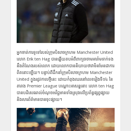
អ្នកចាត់ការទូទៅរបស់ក្រុមបិសាចក្រហម Manchester United
លោក Erik ten Hag បានឆ្លើយតបអំពីពាក្យចចាមអារ៉ាមទាក់ទង
នឹងតំណែងរបស់លោក ដោយលោកបាននិយាយថាវាមិនមែនជាការ
ពិតនោះឡើយ។ បន្ទាប់ពីដឹកនាំក្រុមបិសាចក្រហម Manchester
United ក្នុងរដូវកាលថ្មីនេះ ដោយកំពុងឈរនៅលេខរៀងទី១៤ នៃ
តារាង Premier League បណ្ដោះអាសន្ននោះ លោក ten Hag
បានបដិសេធរាល់ចំណុចអវិជ្ជមានទាំងស្រុងលើប្រព័ន្ធផ្សព្វផ្សាយ
និងសារព័ត៌មានបានចុះផ្សាយ។