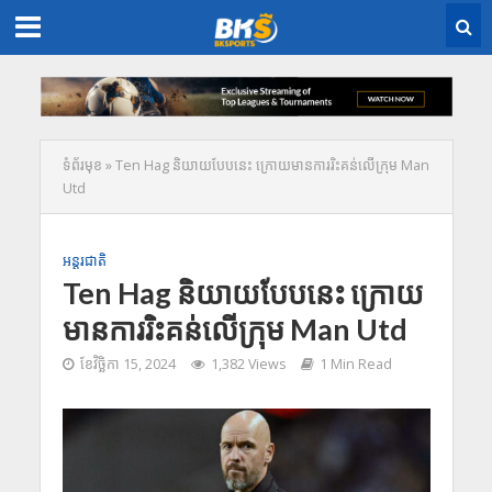
ទំព័រមុខ
»
Ten Hag និយាយបែបនេះ ក្រោយមានការរិះគន់លើក្រុម Man
Utd
អន្តរជាតិ
Ten Hag និយាយបែបនេះ ក្រោយ
មានការរិះគន់លើក្រុម Man Utd
ខែ​វិច្ឆិកា 15, 2024
1,382 Views
1 Min Read