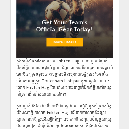
ក្នុងសន្និសីទកាសែត លោក Erik ten Hag បានបញ្ជាក់ថាថ្នាក់
ដឹកនាំក្លិបបាល់ទាត់ផ្ទាល់ ព្រមទាំងរូបលោកនៅតែបន្តសហការគ្នា បើ
ទោះបីជាក្រុមទទួលបានលទ្ធផលមិនល្អនាពេលថ្មីៗនេះ ថែមទាំង
ទើបតែចាញ់ក្រុម Tottenham Hotspur ក្នុងលទ្ធផល ៣-០។
លោក Erik ten Hag ថែមទាំងអះអាងថាថ្នាក់ដឹកនាំក្លិបនៅតែបន្ត
គាំទ្រការដឹកនាំរបស់លោកផងដែរ។
គួរបញ្ជាក់ផងដែរថា បើទោះបីជាលទ្ធផលបានធ្វើឱ្យអ្នកគាំទ្រខកចិត្ត
យ៉ាងណាក្តី ក៏លោក Erik ten Hag ជឿជាក់ថាលោកនឹងស្តារ
ស្ថានការណ៍ឱ្យប្រសើរឡើងវិញ។ លោកនៅតែបន្តរៀបចំយុទ្ធសាស្ត្រ
ថ្មីជាបន្តទៀត ដើម្បីអភិវឌ្ឍទម្រង់លេងរបស់ក្រុម ក៏ដូចជាកីឡាករ